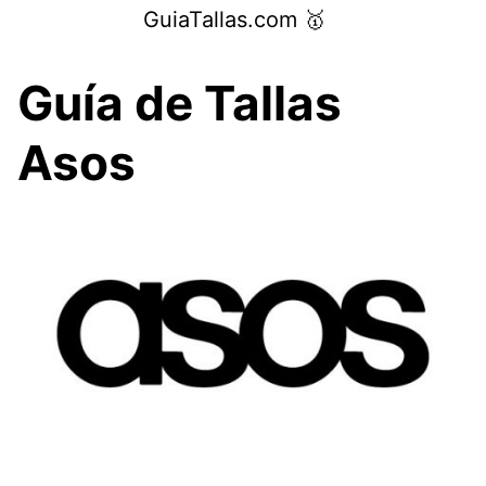
Saltar
GuiaTallas.com 🥇
al
contenido
Guía de Tallas
Asos