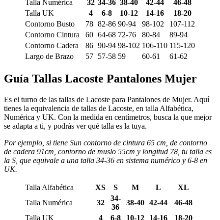
Talla Numérica
32
34-36
38-40
42-44
46-48
Talla UK
4
6-8
10-12
14-16
18-20
Contorno Busto
78
82-86
90-94
98-102
107-112
Contorno Cintura
60
64-68
72-76
80-84
89-94
Contorno Cadera
86
90-94
98-102
106-110
115-120
Largo de Brazo
57
57-58
59
60-61
61-62
Guía Tallas Lacoste Pantalones Mujer
Es el turno de las tallas de Lacoste para Pantalones de Mujer. Aquí
tienes la equivalencia de tallas de Lacoste, en talla Alfabética,
Numérica y UK. Con la medida en centímetros, busca la que mejor
se adapta a ti, y podrás ver qué talla es la tuya.
Por ejemplo, si tiene Sun contorno de cintura 65 cm, de contorno
de cadera 91cm, contorno de muslo 55cm y longitud 78, tu talla es
la S, que equivale a una talla 34-36 en sistema numérico y 6-8 en
UK.
Talla Alfabética
XS
S
M
L
XL
34-
Talla Numérica
32
38-40
42-44
46-48
36
Talla UK
4
6-8
10-12
14-16
18-20