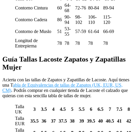
64-
Contorno Cintura
60
72-76
80-84
89-94
68
90-
98-
106-
115-
Contorno Cadera
86
94
102
110
120
53-
Contorno de Muslo
51
57-59
61-64
66-69
55
Longitud de
78
78
78
78
78
Entrepierna
Guía Tallas Lacoste Zapatos y Zapatillas
Mujer
Acierta con las tallas de Zapatos y Zapatillas de Lacoste. Aquí tienes
una T
abla de Equivalencias de tallas de Zapatos (UK, EUR, US,
CM)
. Podrás comprar en cualquier tienda de Lacoste el calzado que
quieras con esta sencilla tabla de tallas de mujer.
Talla
3
3.5
4
4.5
5
5.5
6
6.5
7
7.5
8
UK
Talla
35.5
36
37
37.5
38
39
39.5
40
40.5
41
42
EUR
Talla