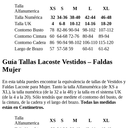
Talla
XS
S
M
L
XL
Alfanumerica
Talla Numérica
32
34-36
38-40
42-44
46-48
Talla UK
4
6-8
10-12
14-16
18-20
Contorno Busto
78
82-86
90-94
98-102
107-112
Contorno Cintura
60
64-68
72-76
80-84
89-94
Contorno Cadera
86
90-94
98-102
106-110
115-120
Largo de Brazo
57
57-58
59
60-61
61-62
Guía Tallas Lacoste Vestidos – Faldas
Mujer
En esta tabla puedes encontrar la equivalencia de tallas de Vestidos y
Faldas Lacoste para Mujer. Tanto la talla Alfanumérica (de XS a
XL), la talla numérica (de la 32 a la 48) y la talla en el sistema UK
(de la 4 a la 20). Sólo tendrás que medirte el contorno del busto, de
la cintura, de la cadera y el largo del brazo.
Todas las medidas
están en Centímetros.
Talla
XS
S
M
L
XL
Alfanumerica