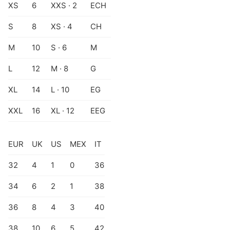
XS
6
XXS · 2
ECH
S
8
XS · 4
CH
M
10
S · 6
M
L
12
M · 8
G
XL
14
L · 10
EG
XXL
16
XL · 12
EEG
EUR
UK
US
MEX
IT
32
4
1
0
36
34
6
2
1
38
36
8
4
3
40
38
10
6
5
42