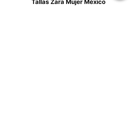
Tallas Zara Mujer México
Tallas Zara Bebé Recién Nacido (Mini)
México
Aviso Legal
Política de Cookies
Contacta