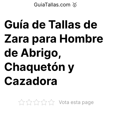
Saltar
GuiaTallas.com 🥇
al
contenido
Guía de Tallas de
Zara para Hombre
de Abrigo,
Chaquetón y
Cazadora
Vota esta page