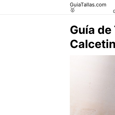
Saltar
GuiaTallas.com
al
🥇
G
contenido
Guía de 
Calceti