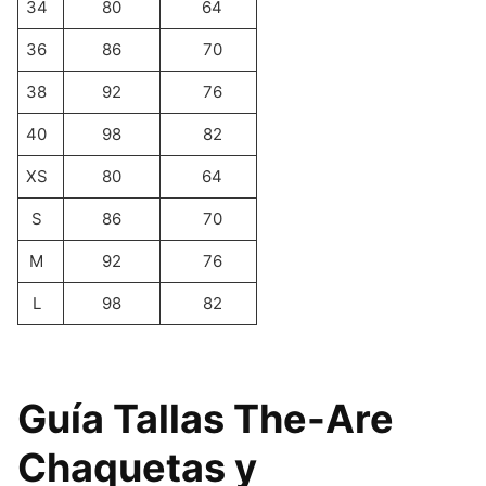
34
80
64
36
86
70
38
92
76
40
98
82
XS
80
64
S
86
70
M
92
76
L
98
82
Guía Tallas The-Are
Chaquetas y