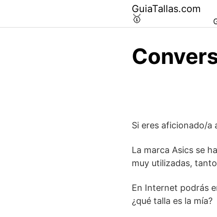
Saltar
GuiaTallas.com
al
🥇
G
contenido
Converso
Si eres aficionado/a
La marca Asics se ha
muy utilizadas, tant
En Internet podrás e
¿qué talla es la mía?