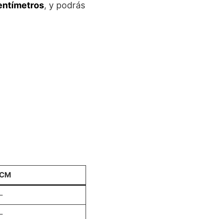
Centímetros
, y podrás
CM
–
–