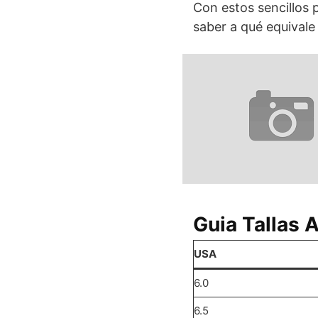
Con estos sencillos 
saber a qué equival
Guia Tallas 
USA
6.0
6.5