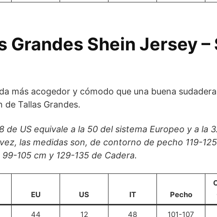
as Grandes Shein Jersey –
ada más acogedor y cómodo que una buena sudadera, e
n de Tallas Grandes.
 18 de US equivale a la 50 del sistema Europeo y a la 
su vez, las medidas son, de contorno de pecho 119-12
 99-105 cm y 129-135 de Cadera.
C
EU
US
IT
Pecho
44
12
48
101-107