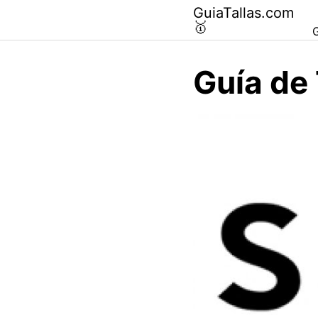
Saltar
GuiaTallas.com
al
🥇
G
contenido
Guía de