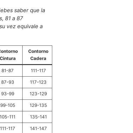
debes saber que la
, 81 a 87
su vez equivale a
ontorno
Contorno
Cintura
Cadera
81-87
111-117
87-93
117-123
93-99
123-129
99-105
129-135
105-111
135-141
111-117
141-147