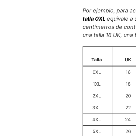
Por ejemplo, para ac
talla 0XL
equivale a
centímetros de conto
una talla 16 UK, una t
Talla
UK
0XL
16
1XL
18
2XL
20
3XL
22
4XL
24
5XL
26