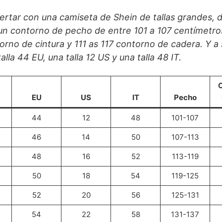
ertar con una camiseta de Shein de tallas grandes, 
 un contorno de pecho de entre 101 a 107 centímetros
rno de cintura y 111 as 117 contorno de cadera. Y a 
alla 44 EU, una talla 12 US y una talla 48 IT.
C
EU
US
IT
Pecho
44
12
48
101-107
46
14
50
107-113
48
16
52
113-119
50
18
54
119-125
52
20
56
125-131
54
22
58
131-137