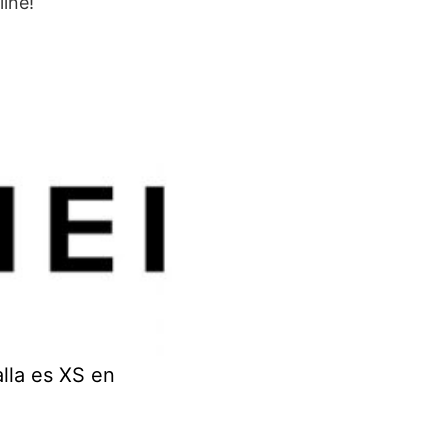
line!
lla es XS en