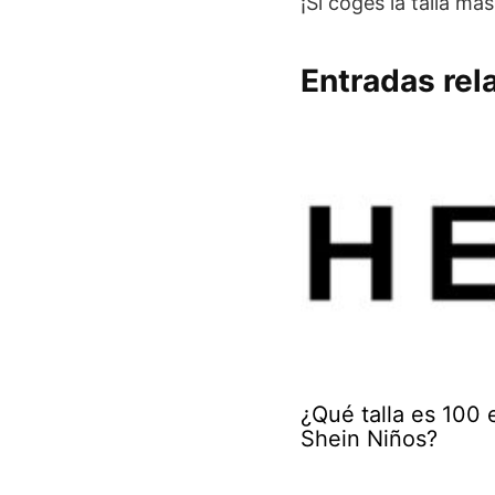
¡Si coges la talla má
Entradas rel
¿Qué talla es 100 
Shein Niños?