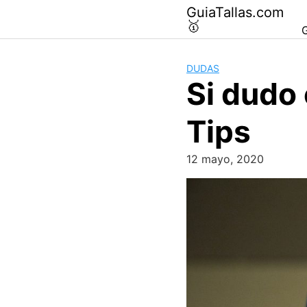
Saltar
GuiaTallas.com
al
🥇
G
contenido
DUDAS
Si dudo 
Tips
12 mayo, 2020