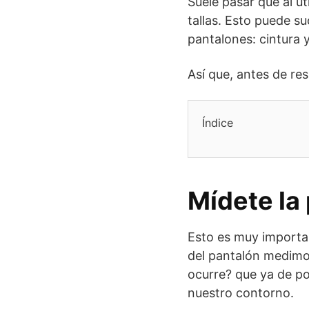
Suele pasar que al ut
tallas. Esto puede s
pantalones: cintura 
Así que, antes de re
Índice
Mídete la
Esto es muy importa
del pantalón medimo
ocurre? que ya de p
nuestro contorno.