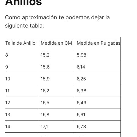
Anillos
Como aproximación te podemos dejar la
siguiente tabla:
Talla de Anillo
Medida en CM
Medida en Pulgadas
8
15,2
5,98
9
15,6
6,14
10
15,9
6,25
11
16,2
6,38
12
16,5
6,49
13
16,8
6,61
14
17,1
6,73