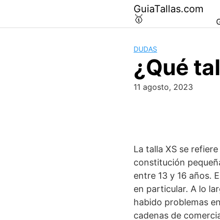
Saltar
GuiaTallas.com
al
🥇
G
contenido
DUDAS
¿Qué tal
11 agosto, 2023
La talla XS se refie
constitución pequeña
entre 13 y 16 años. 
en particular. A lo l
habido problemas en
cadenas de comercial